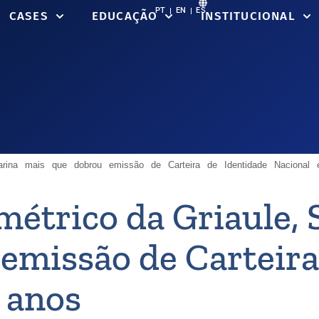
PT
EN
ES
CASES
EDUCAÇÃO
INSTITUCIONAL
arina mais que dobrou emissão de Carteira de Identidade Nacional
étrico da Griaule, 
emissão de Carteira
 anos