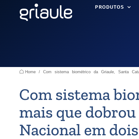
PRODUTOS
Home
/
Com sistema biométrico da Griaule, Santa Cat
Com sistema biom
mais que dobrou 
Nacional em dois