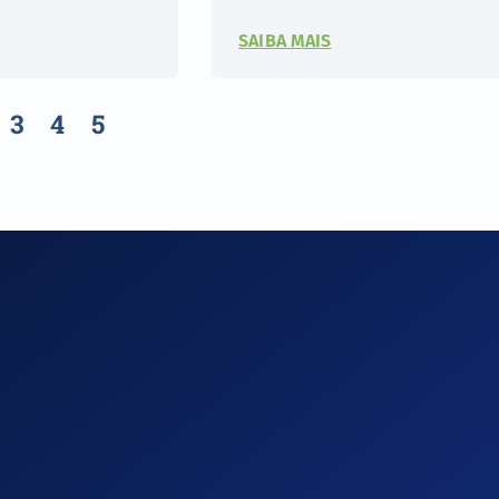
SAIBA MAIS
3
4
5