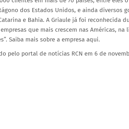
00 clientes em mais de 70 países, entre eles o
entágono dos Estados Unidos, e ainda diversos 
atarina e Bahia. A Griaule já foi reconhecida d
mpresas que mais crescem nas Américas, na li
s”. Saiba mais sobre a empresa aqui.
do pelo portal de notícias RCN em 6 de novemb