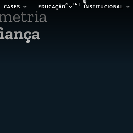
PT
EN
ES
CASES
EDUCAÇÃO
INSTITUCIONAL
ometria
iança